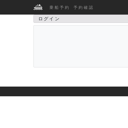
乗 船 予 約
予 約 確 認
ログイン