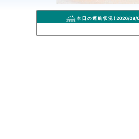
本 日 の 運 航 状 況
( 2026/08/0