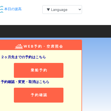
本日の波高
W E B 予 約 ・ 空 席 照 会
２ヶ月先までの予約はこちら
乗 船 予 約
予約確認・変更・取消はこちら
予 約 確 認