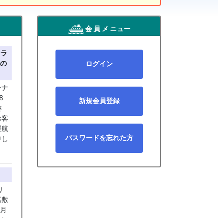
会 員 メ ニュー
ンラ
の
ログイン
テナ
8
新規会員登録
さ
お客
運航
パスワードを忘れた方
申し
り
嘉敷
0月