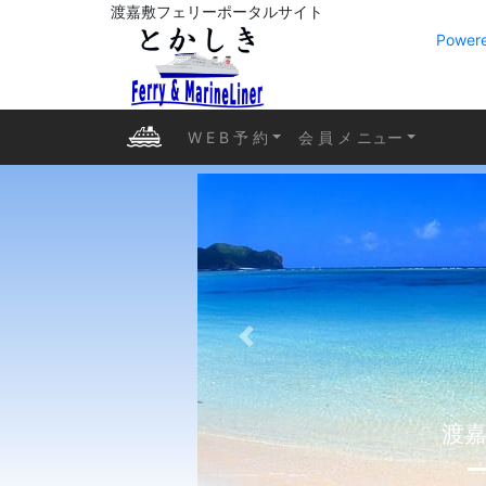
渡嘉敷フェリーポータルサイト
Powere
W E B 予 約
会 員 メ ニュー
前へ
渡