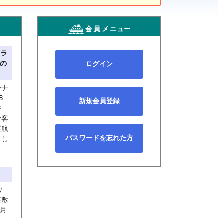
会 員 メ ニュー
ンラ
の
ログイン
テナ
8
新規会員登録
さ
お客
運航
パスワードを忘れた方
申し
り
嘉敷
0月