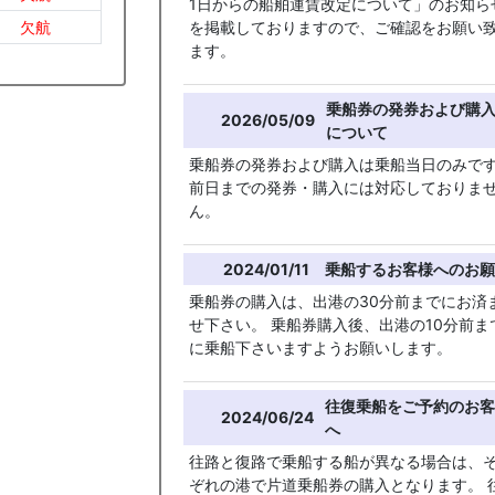
1日からの船舶運賃改定について」のお知ら
欠航
を掲載しておりますので、ご確認をお願い
ます。
乗船券の発券および購
2026/05/09
について
乗船券の発券および購入は乗船当日のみで
前日までの発券・購入には対応しておりま
ん。
2024/01/11
乗船するお客様へのお願
乗船券の購入は、出港の30分前までにお済
せ下さい。 乗船券購入後、出港の10分前ま
に乗船下さいますようお願いします。
往復乗船をご予約のお客
2024/06/24
へ
往路と復路で乗船する船が異なる場合は、
ぞれの港で片道乗船券の購入となります。 