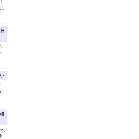
せ
致し
入日
す。
せ
い
ま
で
様
それ
往