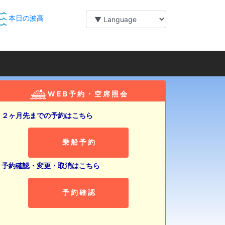
本日の波高
W E B 予 約 ・ 空 席 照 会
２ヶ月先までの予約はこちら
乗 船 予 約
予約確認・変更・取消はこちら
予 約 確 認