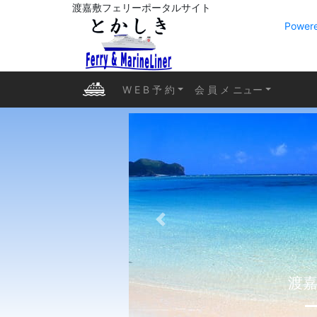
渡嘉敷フェリーポータルサイト
Powere
W E B 予 約
会 員 メ ニュー
前へ
渡