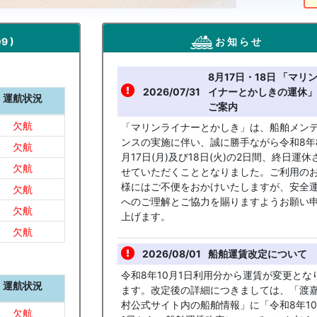
9 )
お 知 ら せ
8月17日・18日 「マリ
2026/07/31
イナーとかしきの運休」
運航状況
ご案内
欠航
「マリンライナーとかしき」は、船舶メン
ンスの実施に伴い、誠に勝手ながら令和8年
欠航
月17日(月)及び18日(火)の2日間、終日運休
欠航
せていただくこととなりました。ご利用の
様にはご不便をおかけいたしますが、安全
欠航
へのご理解とご協力を賜りますようお願い
欠航
上げます。
欠航
2026/08/01
船舶運賃改定について
令和8年10月1日利用分から運賃が変更とな
運航状況
ます。改定後の詳細につきましては、「渡
村公式サイト内の船舶情報」に「令和8年1
欠航