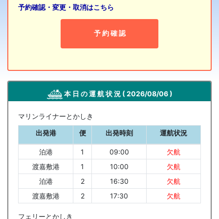
予約確認・変更・取消はこちら
予 約 確 認
本 日 の 運 航 状 況
( 2026/08/06 )
マリンライナーとかしき
出発港
便
出発時刻
運航状況
泊港
1
09:00
欠航
渡嘉敷港
1
10:00
欠航
泊港
2
16:30
欠航
渡嘉敷港
2
17:30
欠航
フェリーとかしき