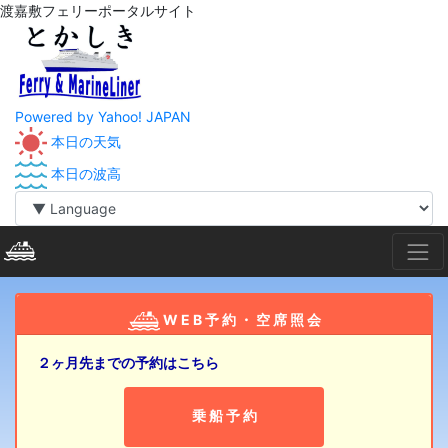
渡嘉敷フェリーポータルサイト
Powered by Yahoo! JAPAN
本日の天気
本日の波高
W E B 予 約 ・ 空 席 照 会
２ヶ月先までの予約はこちら
乗 船 予 約