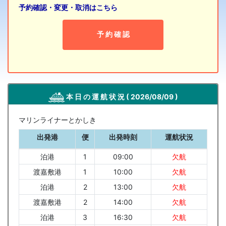
予約確認・変更・取消はこちら
予 約 確 認
本 日 の 運 航 状 況
( 2026/08/09 )
マリンライナーとかしき
出発港
便
出発時刻
運航状況
泊港
1
09:00
欠航
渡嘉敷港
1
10:00
欠航
泊港
2
13:00
欠航
渡嘉敷港
2
14:00
欠航
泊港
3
16:30
欠航