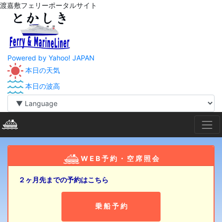
渡嘉敷フェリーポータルサイト
Powered by Yahoo! JAPAN
本日の天気
本日の波高
W E B 予 約 ・ 空 席 照 会
２ヶ月先までの予約はこちら
乗 船 予 約